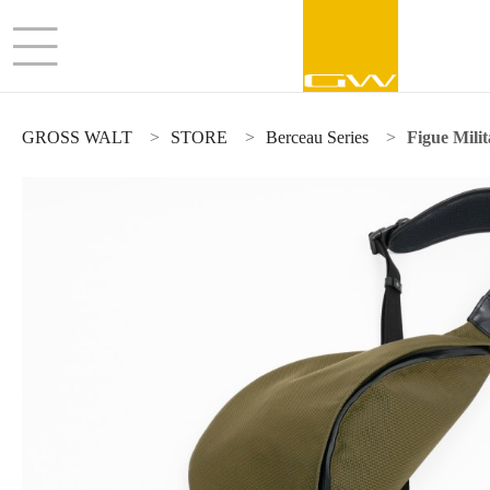
GROSS WALT
STORE
Berceau Series
Figue Mili