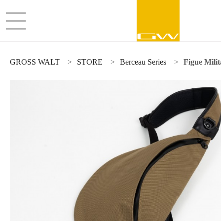
GROSS WALT
STORE
Berceau Series
Figue Mili