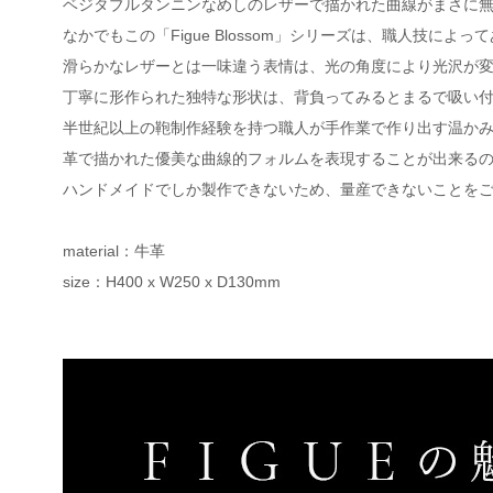
ベジタブルタンニンなめしのレザーで描かれた曲線がまさに
なかでもこの「Figue Blossom」シリーズは、職人技に
滑らかなレザーとは一味違う表情は、光の角度により光沢が
丁寧に形作られた独特な形状は、背負ってみるとまるで吸い
半世紀以上の鞄制作経験を持つ職人が手作業で作り出す温か
革で描かれた優美な曲線的フォルムを表現することが出来る
ハンドメイドでしか製作できないため、量産できないことを
material：牛革
size：H400 x W250 x D130mm