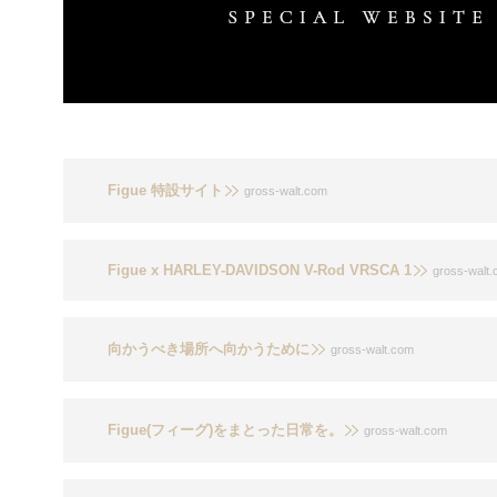
Figue 特設サイト
gross-walt.com
Figue x HARLEY-DAVIDSON V-Rod VRSCA 1
gross-walt
向かうべき場所へ向かうために
gross-walt.com
Figue(フィーグ)をまとった日常を。
gross-walt.com